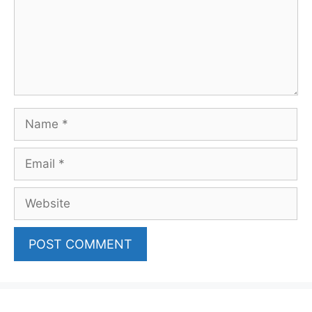
Name
Email
Website