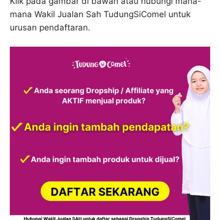
Klik pada gambar di bawah atau hubungi mana-
mana Wakil Jualan Sah TudungSiComel untuk
urusan pendaftaran.