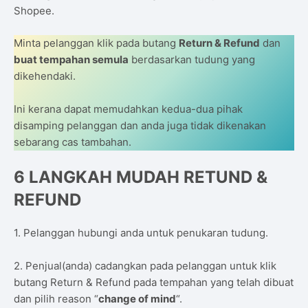
Shopee.
Minta pelanggan klik pada butang
Return & Refund
dan
buat tempahan semula
berdasarkan tudung yang
dikehendaki.
Ini kerana dapat memudahkan kedua-dua pihak
disamping pelanggan dan anda juga tidak dikenakan
sebarang cas tambahan.
6 LANGKAH MUDAH RETUND &
REFUND
1. Pelanggan hubungi anda untuk penukaran tudung.
2. Penjual(anda) cadangkan pada pelanggan untuk klik
butang Return & Refund pada tempahan yang telah dibuat
dan pilih reason “
change of mind
“.